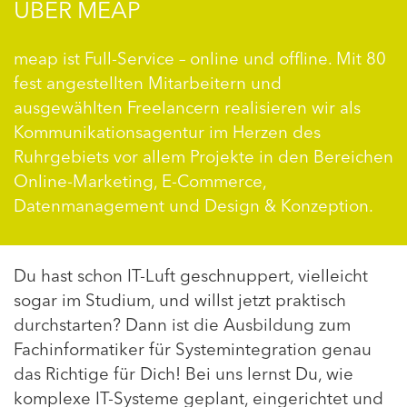
ÜBER MEAP
meap ist Full-Service – online und offline. Mit 80
fest angestellten Mitarbeitern und
ausgewählten Freelancern realisieren wir als
Kommunikationsagentur im Herzen des
Ruhrgebiets vor allem Projekte in den Bereichen
Online-Marketing, E-Commerce,
Datenmanagement und Design & Konzeption.
Du hast schon IT-Luft geschnuppert, vielleicht
sogar im Studium, und willst jetzt praktisch
durchstarten? Dann ist die Ausbildung zum
Fachinformatiker für Systemintegration genau
das Richtige für Dich! Bei uns lernst Du, wie
komplexe IT-Systeme geplant, eingerichtet und