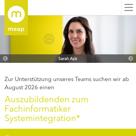
Me
ei
Sarah Aziz
Zur Unterstützung unseres Teams suchen wir ab
August 2026 einen
Auszubildenden zum
Fachinformatiker
Systemintegration*