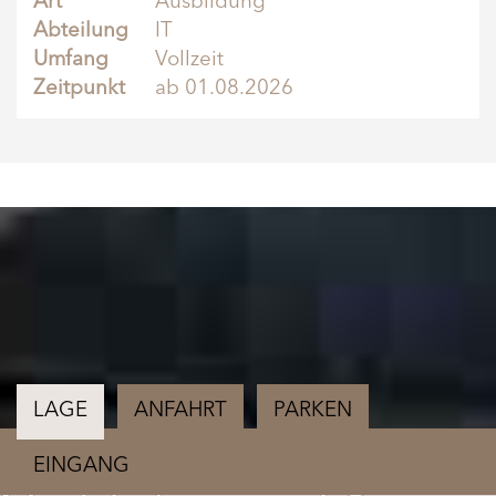
Art
Ausbildung
Abteilung
IT
Umfang
Vollzeit
Zeitpunkt
ab 01.08.2026
LAGE
ANFAHRT
PARKEN
EINGANG