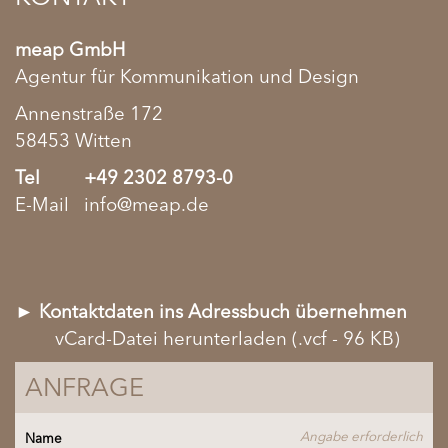
meap GmbH
Agentur für Kommunikation und Design
Annenstraße 172
58453 Witten
Tel
+49 2302 8793-0
E-Mail
info@meap.de
► Kontaktdaten ins Adressbuch übernehmen
vCard-Datei herunterladen
(.vcf - 96 KB)
VIELEN DANK
ANFRAGE
Ihre Nachricht ist unterwegs an uns.
Angabe erforderlich
Name