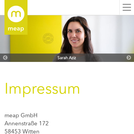
Me
ei
Sarah Aziz
Impressum
meap GmbH
Annenstraße 172
58453 Witten