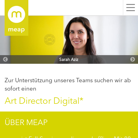
Me
ei
Sarah Aziz
Zur Unterstützung unseres Teams suchen wir ab
sofort einen
Art Director Digital*
ÜBER MEAP