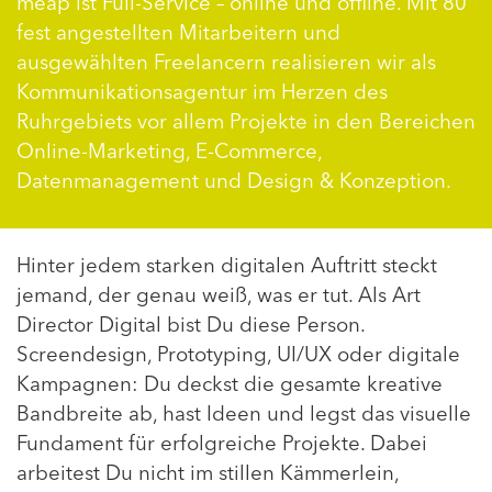
meap ist Full-Service – online und offline. Mit 80
fest angestellten Mitarbeitern und
ausgewählten Freelancern realisieren wir als
Kommunikationsagentur im Herzen des
Ruhrgebiets vor allem Projekte in den Bereichen
Online-Marketing, E-Commerce,
Datenmanagement und Design & Konzeption.
Hinter jedem starken digitalen Auftritt steckt
jemand, der genau weiß, was er tut. Als Art
Director Digital bist Du diese Person.
Screendesign, Prototyping, UI/UX oder digitale
Kampagnen: Du deckst die gesamte kreative
Bandbreite ab, hast Ideen und legst das visuelle
Fundament für erfolgreiche Projekte. Dabei
arbeitest Du nicht im stillen Kämmerlein,